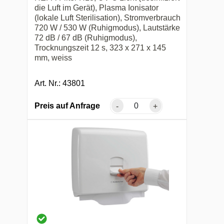
die Luft im Gerät), Plasma Ionisator
(lokale Luft Sterilisation), Stromverbrauch
720 W / 530 W (Ruhigmodus), Lautstärke
72 dB / 67 dB (Ruhigmodus),
Trocknungszeit 12 s, 323 x 271 x 145
mm, weiss
Art. Nr.: 43801
Preis auf Anfrage
-
+