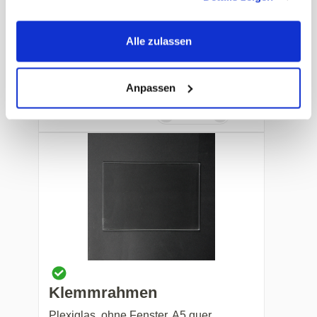
nur noch 14 VE an Lager
Toilettensitzauflagen
Alle zulassen
1-lagig
Art. Nr.: 5727
Ersatzartikel: 26313.0
Anpassen
Preis auf Anfrage
-
+
Klemmrahmen
Plexiglas, ohne Fenster, A5 quer