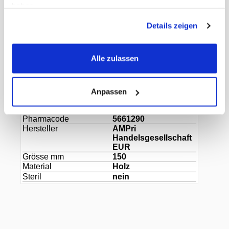
haben.
Dokumente
Details zeigen
Gewicht Liefereinheit
0.60 kg
Inhalt Originalkarton
10 Paket
Alle zulassen
EAN Liefereinheit
4044941040158
Marke
Ampri
ECLASS-Nummer
34210905
MWST
8,1%
Anpassen
Herkunftsland
China
Herstellerartikelnummer
09150-150
Pharmacode
5661290
Hersteller
AMPri
Handelsgesellschaft
EUR
Grösse mm
150
Material
Holz
Steril
nein