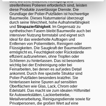
dort, wo eine kratzfreie Reinigung und
streifenfreies Polieren erforderlich sind, leisten
diese Produkte zuverlässige Dienste. Die
Grundlage der Polier-Putzfäden ist hochwertige
Baumwolle. Dieses Naturmaterial überzeugt
durch seine Weichheit, hohe Aufnahmefähigkeit
und
Strapazierfähigkeit
. Im Gegensatz zu
synthetischen Fasern bleibt Baumwolle auch bei
intensiver Nutzung formstabil und eignet sich
ideal für das wiederholte Auftragen und
Entfernen von Poliermitteln, Reinigern oder
Flüssigkeiten. Die Saugkraft der Baumwollfasern
ermöglicht es, Feuchtigkeit oder Rückstände
effizient aufzunehmen, ohne Tropfen oder
Schlieren zu hinterlassen. Das ist besonders
wichtig bei der Endreinigung oder bei
Feinarbeiten, bei denen es auf jedes Detail
ankommt. Durch ihre spezielle Struktur sind
Polier-Putzfäden besonders kratzfrei. Sie
hinterlassen keine Spuren auf sensiblen
Oberflächen wie Glas, Lack, Chrom oder
Edelstahl. Das macht sie zum idealen Hilfsmittel
für Autowerkstätten, Lackierbetriebe,
Metallverarbeitung, Reinigungsdienste sowie für
Privatpersonen, die großen Wert auf eine