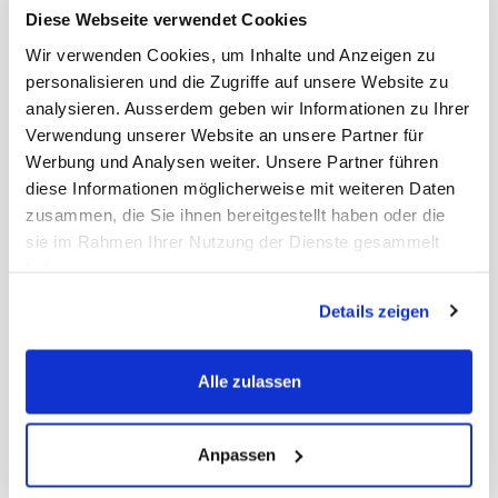
Diese Webseite verwendet Cookies
Polier-Putzfäden weiss
Wir verwenden Cookies, um Inhalte und Anzeigen zu
Baumwolle, weich, saugstark, kurz &
personalisieren und die Zugriffe auf unsere Website zu
lang, 10 × 1 kg
analysieren. Ausserdem geben wir Informationen zu Ihrer
Verwendung unserer Website an unsere Partner für
Art. Nr.: 27377
Werbung und Analysen weiter. Unsere Partner führen
diese Informationen möglicherweise mit weiteren Daten
Preis auf Anfrage
-
+
zusammen, die Sie ihnen bereitgestellt haben oder die
sie im Rahmen Ihrer Nutzung der Dienste gesammelt
haben.
Polier-Putzfäden aus Baumwolle saugstark,
kratzfrei und ideal für empfindliche Oberflächen
Details zeigen
Polier-Putzfäden aus Baumwolle sind die ideale
Lösung für alle Reinigungs- und Polierarbeiten,
bei denen höchste Sorgfalt und Effizienz gefragt
Alle zulassen
sind. Sie bieten eine hervorragende Kombination
aus saugstarker Leistung und schonender
Anwendung und sind daher besonders für
empfindliche Materialien
geeignet. Ob in
Anpassen
Werkstätten, bei der Fahrzeugaufbereitung, in
der Glasverarbeitung oder im Haushalt überall