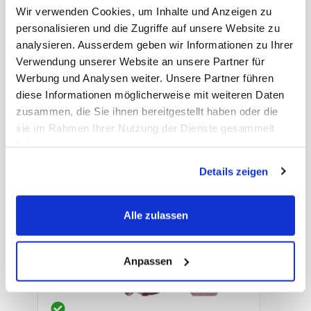
Wir verwenden Cookies, um Inhalte und Anzeigen zu
personalisieren und die Zugriffe auf unsere Website zu
Putzlappen Frotté bunt
analysieren. Ausserdem geben wir Informationen zu Ihrer
Bademäntel - FBB
Verwendung unserer Website an unsere Partner für
Werbung und Analysen weiter. Unsere Partner führen
Frottéstoff, 5 kg
diese Informationen möglicherweise mit weiteren Daten
zusammen, die Sie ihnen bereitgestellt haben oder die
Art. Nr.: 27369
sie im Rahmen Ihrer Nutzung der Dienste gesammelt
haben.
Preis auf Anfrage
-
+
Details zeigen
Alle zulassen
Anpassen