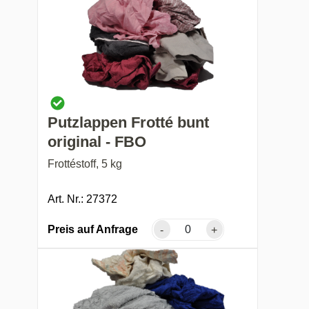
Putzlappen Frotté bunt
original - FBO
Frottéstoff, 5 kg
Art. Nr.: 27372
Preis auf Anfrage
-
+