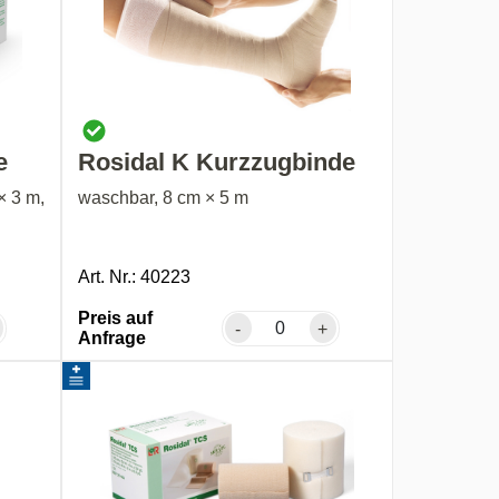
e
Rosidal K Kurzzugbinde
× 3 m,
waschbar, 8 cm × 5 m
Art. Nr.: 40223
Preis auf
-
+
Anfrage