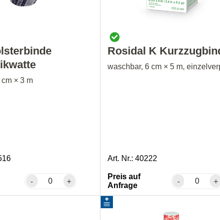
lsterbinde
Rosidal K Kurzzugbin
ikwatte
waschbar, 6 cm × 5 m, einzelver
0 cm × 3 m
5516
Art. Nr.: 40222
Preis auf
-
+
-
+
Anfrage