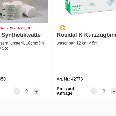
rnativen anzeigen
 Synthetikwatte
Rosidal K Kurzzugbin
asern, unsteril, 10cmx3m
waschbar, 12 cm × 5m
8 Stk
1650
Art. Nr.: 42773
Preis auf
-
+
-
+
Anfrage