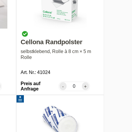
Cellona Randpolster
selbstklebend, Rolle à 8 cm × 5 m
Rolle
Art. Nr.: 41024
Preis auf
-
+
Anfrage