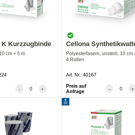
l K Kurzzugbinde
Cellona Synthetikwatt
10 cm × 5 m
Polyesterfasern, unsteril, 10 cm 
4 Rollen
0224
Art. Nr.: 40167
Preis auf
-
+
-
+
Anfrage