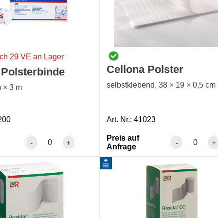
och 29 VE an Lager
Cellona Polster
x Polsterbinde
selbstklebend, 38 × 19 × 0,5 cm
m × 3 m
5200
Art. Nr.: 41023
Preis auf
-
+
-
+
Anfrage