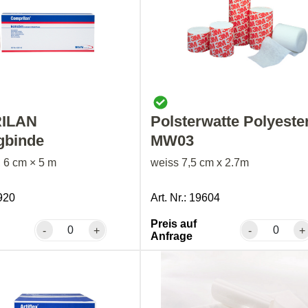
ILAN
Polsterwatte Polyeste
gbinde
MW03
, 6 cm × 5 m
weiss 7,5 cm x 2.7m
4920
Art. Nr.: 19604
Preis auf
-
+
-
+
Anfrage