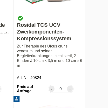
de
Rosidal TCS UCV
Zweikomponenten-
packt
Kompressionssystem
Zur Therapie des Ulcus cruris
venosum und seiner
Begleiterkrankungen, nicht steril, 2
Binden à 10 cm × 3,5 m und 10 cm × 6
m
Art. Nr.: 40824
Preis auf
-
+
Anfrage