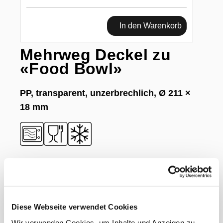
In den Warenkorb
Mehrweg Deckel zu
«Food Bowl»
PP, transparent, unzerbrechlich, Ø 211 ×
18 mm
Dokumente
Gewicht Liefereinheit
1.50 kg
Diese Webseite verwendet Cookies
Inhalt Originalkarton
8 Paket
Wir verwenden Cookies, um Inhalte und Anzeigen zu