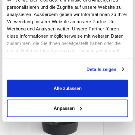
EAN Detail
4020713051454
personalisieren und die Zugriffe auf unsere Website zu
EAN Liefereinheit
4020713052925
Marke
Webstar
analysieren. Ausserdem geben wir Informationen zu Ihrer
ECLASS-Nummer
20460290
Verwendung unserer Website an unsere Partner für
MWST
8,1%
Werbung und Analysen weiter. Unsere Partner führen
Herkunftsland
Deutschland
Hersteller
Diverse
diese Informationen möglicherweise mit weiteren Daten
Farbe
transparent
zusammen, die Sie ihnen bereitgestellt haben oder die
Durchmesser
211 mm
sie im Rahmen Ihrer Nutzung der Dienste gesammelt
haben.
Details zeigen
Zubehör
Alle zulassen
Anpassen