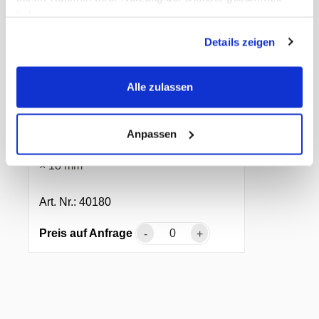
haben.
Details zeigen
❮
❯
Alle zulassen
Mehrweg Deckel zu «Food
Bowl»
Anpassen
PP, transparent, unzerbrechlich, Ø 211
× 18 mm
Art. Nr.: 40180
Preis auf Anfrage
-
+