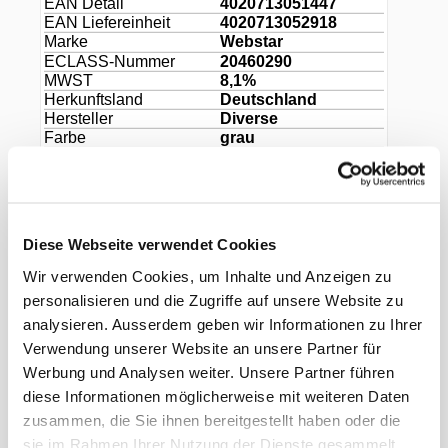
EAN Detail
4020713051447
EAN Liefereinheit
4020713052918
Marke
Webstar
ECLASS-Nummer
20460290
MWST
8,1%
Herkunftsland
Deutschland
Hersteller
Diverse
Farbe
grau
Durchmesser
200 mm
Höhe
60 mm
Füllinhalt
1200 ml
Material
PP
Diese Webseite verwendet Cookies
Wir verwenden Cookies, um Inhalte und Anzeigen zu
personalisieren und die Zugriffe auf unsere Website zu
analysieren. Ausserdem geben wir Informationen zu Ihrer
Zubehör
Verwendung unserer Website an unsere Partner für
Werbung und Analysen weiter. Unsere Partner führen
diese Informationen möglicherweise mit weiteren Daten
zusammen, die Sie ihnen bereitgestellt haben oder die
sie im Rahmen Ihrer Nutzung der Dienste gesammelt