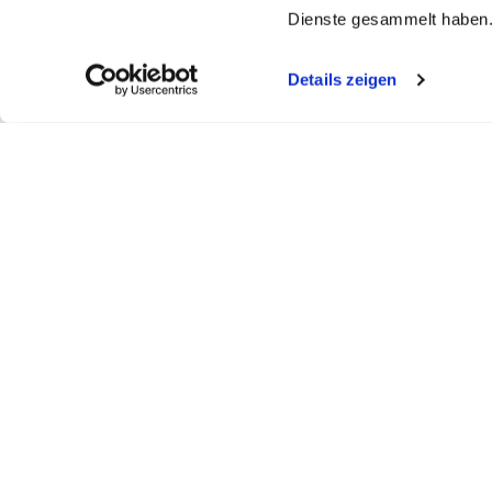
Dienste gesammelt haben
Details zeigen
My WEBSTAR
Kundenportal
Shop
My WEBSTAR
Bestellungen
Hygiene- und
Meine Einkaufslisten
Rechnungen
Personalisier
Schnellerfassung
Statistiken
Medizin- und 
Scanner
Mein Konto
Kiosk- und Sh
Warenkorb
Fun Food Ser