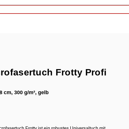
rofasertuch Frotty Profi
8 cm, 300 g/m², gelb
rofasertuch Frotty ist ein robustes Universaltuch mit