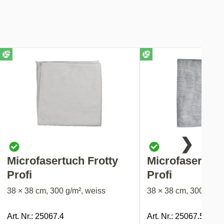
❯
Microfasertuch Frotty
Microfasertuch
Profi
Profi
38 × 38 cm, 300 g/m², weiss
38 × 38 cm, 300 g/m²,
Art. Nr.: 25067.4
Art. Nr.: 25067.5