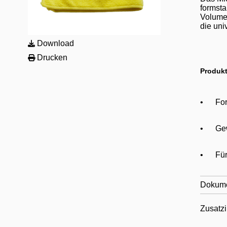
formsta
Volumen
die uni
Download
Drucken
Produkt
•
For
•
Ge
•
Für
Dokum
Zusatzi