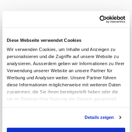
Produktvorteile:
•
Formstabil
Diese Webseite verwendet Cookies
Wir verwenden Cookies, um Inhalte und Anzeigen zu
•
Gewirkt
personalisieren und die Zugriffe auf unsere Website zu
analysieren. Ausserdem geben wir Informationen zu Ihrer
•
Für stark verschmutzte Oberflächen
Verwendung unserer Website an unsere Partner für
Werbung und Analysen weiter. Unsere Partner führen
diese Informationen möglicherweise mit weiteren Daten
Dokumente
zusammen, die Sie ihnen bereitgestellt haben oder die
sie im Rahmen Ihrer Nutzung der Dienste gesammelt
Gewicht Liefereinheit
1.50 kg
haben.
Inhalt Originalkarton
20 Paket
Paletten VE
480
Details zeigen
EAN Liefereinheit
9001494210532
Marke
Webstar
ECLASS-Nummer
29110100