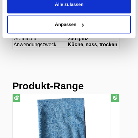
MWST
8,1%
Alle zulassen
Herkunftsland
China
Hersteller
Diverse
Farbe
rot
Anpassen
Breite
40 cm
Länge
40 cm
Grammatur
300 g/m2
Anwendungszweck
Küche, nass, trocken
Produkt-Range