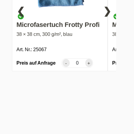
❮
❯
Microfasertuch Frotty Profi
Microfa
38 × 38 cm, 300 g/m², blau
38 × 38 cm
Art. Nr.: 25067
Art. Nr.: 
Preis auf Anfrage
Preis auf
-
+