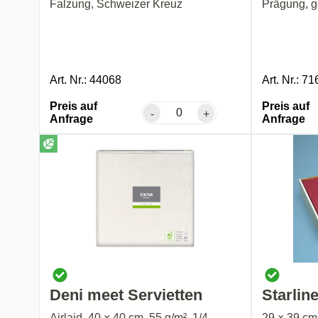
Falzung, Schweizer Kreuz
Prägung, g
Art. Nr.: 44068
Art. Nr.: 71
Preis auf
Preis auf
-
+
Anfrage
Anfrage
Deni meet Servietten
Starlin
Airlaid, 40 × 40 cm, 55 g/m², 1/4-
29 × 39 cm,