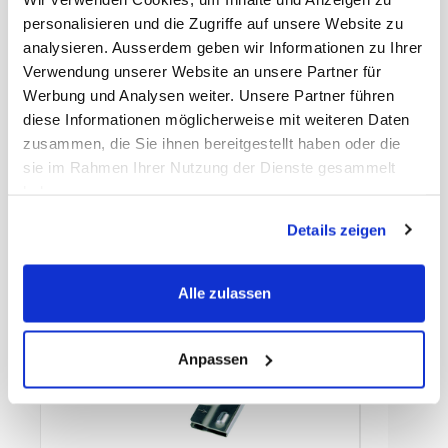
MWST
8,1%
Herkunftsland
China
personalisieren und die Zugriffe auf unsere Website zu
Herstellerartikelnummer
EG100
analysieren. Ausserdem geben wir Informationen zu Ihrer
Hersteller
Unger Germany
Verwendung unserer Website an unsere Partner für
GmbH
Werbung und Analysen weiter. Unsere Partner führen
Farbe
grün
Länge
10 cm
diese Informationen möglicherweise mit weiteren Daten
zusammen, die Sie ihnen bereitgestellt haben oder die
sie im Rahmen Ihrer Nutzung der Dienste gesammelt
haben.
Details zeigen
Zubehör
Alle zulassen
Anpassen