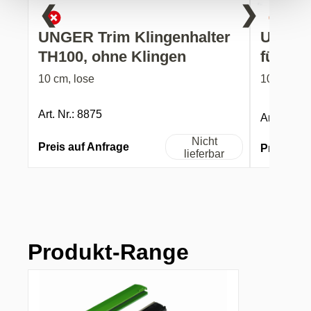
❮
❯
UNGER Trim Klingenhalter
UNGER
TH100, ohne Klingen
für Tr
10 cm, lose
10 cm, 25
Art. Nr.: 8875
Art. Nr.: 8
Nicht
Preis auf Anfrage
Preis auf
lieferbar
Produkt-Range