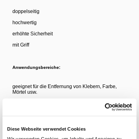
doppelseitig
hochwertig
erhöhte Sicherheit
mit Griff
Anwendungsbereiche:
geeignet für die Entfernung von Klebern, Farbe,
Mörtel usw.
Gewicht Liefereinheit
0.10 kg
Inhalt Originalkarton
10 Stück
EAN Liefereinheit
4017942500303
Marke
Unger
Diese Webseite verwendet Cookies
ECLASS-Nummer
25290201
Wir verwenden Cookies, um Inhalte und Anzeigen zu