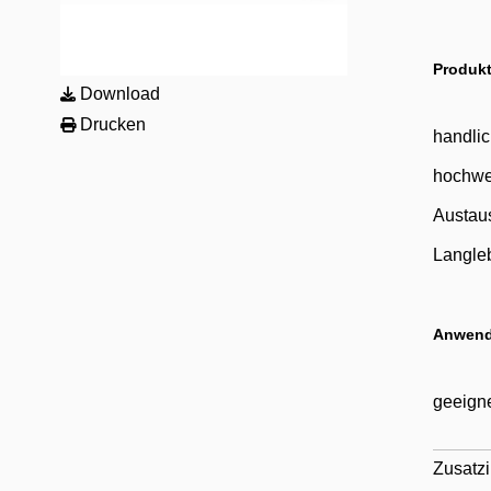
Produkt
Download
Drucken
handli
hochwe
Austau
Langle
Anwend
geeigne
Zusatzi